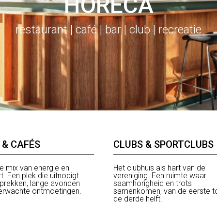
HORECA
restaurant | café | bar | club | recreatie
 & CAFÉS
CLUBS & SPORTCLUBS
te mix van energie en
Het clubhuis als hart van de
. Een plek die uitnodigt
vereniging. Een ruimte waar
sprekken, lange avonden
saamhorigheid en trots
erwachte ontmoetingen.
samenkomen, van de eerste t
de derde helft.