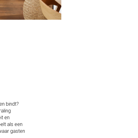
en bindt?
raling
it en
elt als een
waar gasten